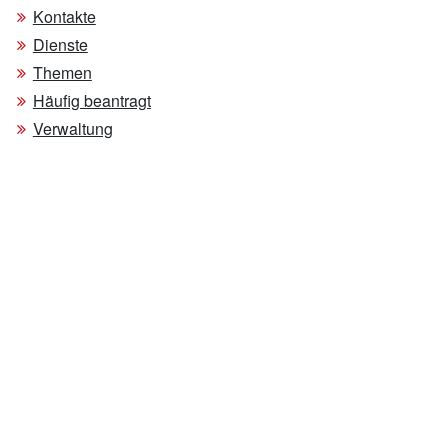
Kontakte
Dienste
Themen
Häufig beantragt
Verwaltung
myCIVIS, das Portal der Dienste
Online-Dienste
Hilfe
Sitemap
Teilen
Teilen
Teilen
Inhalt teilen:
© 2026
Autonome Provinz Bozen - Südtirol
Steuernummer: 00390090215