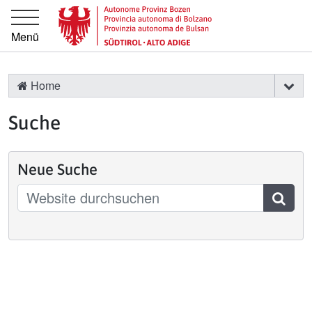
Springe direkt zur Hauptnavigation
Springe direkt zum Inhalt
Menü
Home
Suche
Neue Suche
Suchen