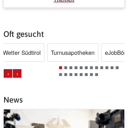
Oft gesucht
Wetter Südtirol
Turnusapotheken
eJobBör
‹
›
News