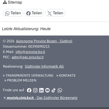
Sitemap
Teilen
Teilen
Teilen
Inhalt teilen:
Letzte Aktualisierung: Heute
© 2026
Autonome Provinz Bozen - Südtirol
Steuernummer: 00390090215
E-Mail:
info@provinz.bz.it
PEC:
adm@pec.prov.bz.it
Realisierung:
Südtiroler Informatik AG
TRANSPARENTE VERWALTUNG
KONTAKTE
PROBLEM MELDEN
Facebook
Instagram
LinkedIn
YouTube
TikTok
WhatsApp
Finde uns auf
mycivis.civis.bz.it
- Das Südtiroler Bürgernetz