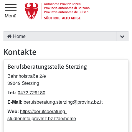
Springe direkt zur Hauptnavigation
Springe direkt zum Inhalt
Menü
Home
Kontakte
Berufsberatungsstelle Sterzing
Bahnhofstraße 2/e
39049 Sterzing
Tel.:
0472 729180
E-Mail:
berufsberatung.sterzing@provinz.bz.it
Web:
https://berufsberatung-
studieninfo.provinz.bz.it/de/home